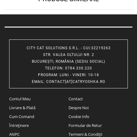
CITY CAT SOLUTIONS S.R.L. - CUI:32219263
STR. VALEA OLTULUI NR. 2
BUCUREȘTI, ROMÂNIA (SEDIU SOCIAL)
TELEFON
: 0784.330.220
PROGRAM
: LUNI - VINERI: 10-18
EMAIL
:
CONTACT[AT]CATRYOSHKA.RO
Contul Meu
Contact
Livrare & Plată
Despre Noi
Cum Comand
Cookie Info
Întreținere
Formular de Retur
ANPC
Termeni & Condiții