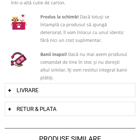
într-o altă cutie de carton.
Produs la schimb!
Dacă totuși se
întamplă ca produsul să ajungă
deteriorat, îl vom înlocui cu unul identic
fără nici un cost suplimentar.
Banii inapoi!
Dacă nu mai avem produsul
comandat de tine în stoc și nu dorești
altul similar, îți vom restitui integral banii
plătiți.
LIVRARE
RETUR & PLATA
PRODUSE SIMILARE