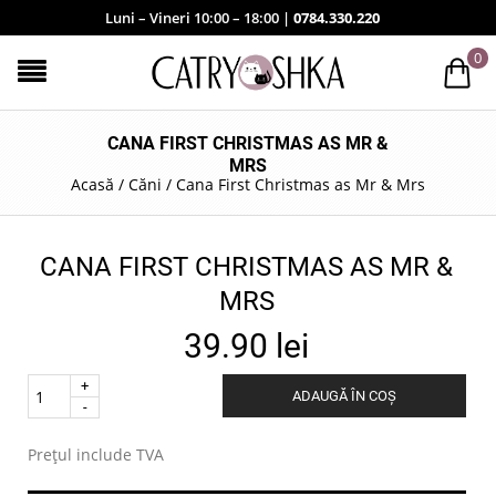
Luni – Vineri 10:00 – 18:00 |
0784.330.220
0
CANA FIRST CHRISTMAS AS MR &
MRS
Acasă
/
Căni
/
Cana First Christmas as Mr & Mrs
CANA FIRST CHRISTMAS AS MR &
MRS
39.90
lei
Quantity
ADAUGĂ ÎN COȘ
.
Prețul include TVA