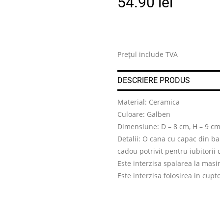
54.90
lei
Prețul include TVA
DESCRIERE PRODUS
Material: Ceramica
Culoare: Galben
Dimensiune: D – 8 cm, H – 9 c
Detalii: O cana cu capac din ba
cadou potrivit pentru iubitorii d
Este interzisa spalarea la masi
Este interzisa folosirea in cup