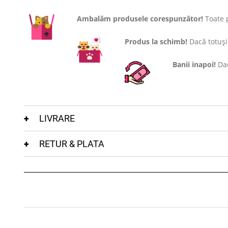
Ambalăm produsele corespunzător!
Toate p
Produs la schimb!
Dacă totuși 
Banii inapoi!
Dac
LIVRARE
RETUR & PLATA