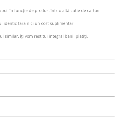
oi, în funcție de produs, într-o altă cutie de carton.
l identic fără nici un cost suplimentar.
imilar, îți vom restitui integral banii plătiți.