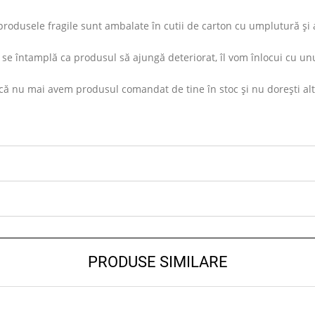
rodusele fragile sunt ambalate în cutii de carton cu umplutură și ap
se întamplă ca produsul să ajungă deteriorat, îl vom înlocui cu unu
ă nu mai avem produsul comandat de tine în stoc și nu dorești altul s
PRODUSE SIMILARE