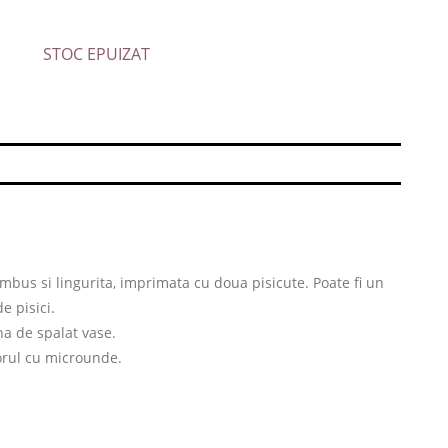
STOC EPUIZAT
m
mbus si lingurita, imprimata cu doua pisicute. Poate fi un
e pisici.
na de spalat vase.
torul cu microunde.