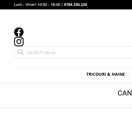
Luni – Vineri 10:00 – 18:00 |
0784.330.220
Products
search
TRICOURI & HAINE
CAN