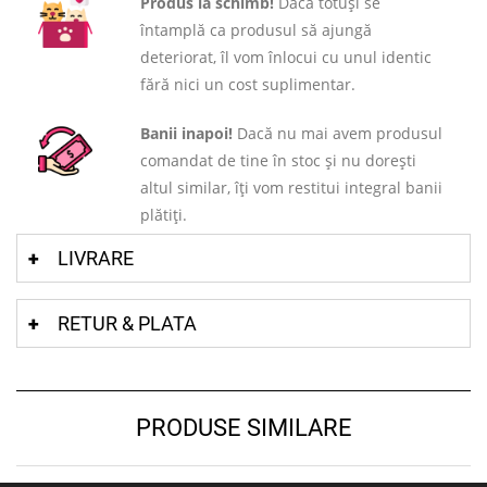
Produs la schimb!
Dacă totuși se
întamplă ca produsul să ajungă
deteriorat, îl vom înlocui cu unul identic
fără nici un cost suplimentar.
Banii inapoi!
Dacă nu mai avem produsul
comandat de tine în stoc și nu dorești
altul similar, îți vom restitui integral banii
plătiți.
LIVRARE
RETUR & PLATA
PRODUSE SIMILARE