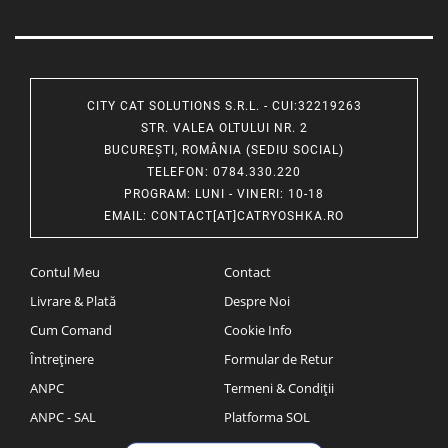
CITY CAT SOLUTIONS S.R.L. - CUI:32219263
STR. VALEA OLTULUI NR. 2
BUCUREȘTI, ROMÂNIA (SEDIU SOCIAL)
TELEFON
: 0784.330.220
PROGRAM
: LUNI - VINERI: 10-18
EMAIL
:
CONTACT[AT]CATRYOSHKA.RO
Contul Meu
Contact
Livrare & Plată
Despre Noi
Cum Comand
Cookie Info
Întreținere
Formular de Retur
ANPC
Termeni & Condiții
ANPC - SAL
Platforma SOL