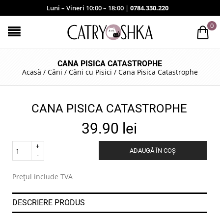
Luni – Vineri 10:00 – 18:00 |
0784.330.220
0
CANA PISICA CATASTROPHE
Acasă
/
Căni
/
Căni cu Pisici
/
Cana Pisica Catastrophe
CANA PISICA CATASTROPHE
39.90
lei
Quantity
ADAUGĂ ÎN COȘ
.
Prețul include TVA
DESCRIERE PRODUS