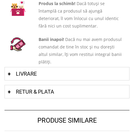
Produs la schimb!
Dacă totuși se
întamplă ca produsul să ajungă
deteriorat, îl vom înlocui cu unul identic
fără nici un cost suplimentar.
Banii inapoi!
Dacă nu mai avem produsul
comandat de tine în stoc și nu dorești
altul similar, îți vom restitui integral banii
plătiți.
LIVRARE
RETUR & PLATA
PRODUSE SIMILARE