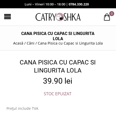
Luni – Vineri 10:00 – 18:00 |
0784.330.220
0
CANA PISICA CU CAPAC SI LINGURITA
LOLA
Acasă
/
Căni
/
Cana Pisica cu Capac si Lingurita Lola
CANA PISICA CU CAPAC SI
LINGURITA LOLA
39.90
lei
STOC EPUIZAT
Prețul include TVA