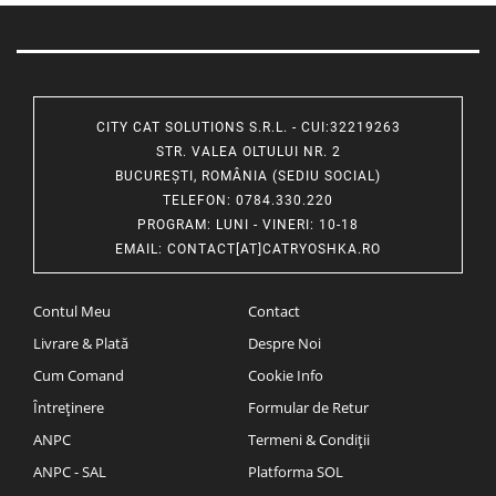
CITY CAT SOLUTIONS S.R.L. - CUI:32219263
STR. VALEA OLTULUI NR. 2
BUCUREȘTI, ROMÂNIA (SEDIU SOCIAL)
TELEFON
: 0784.330.220
PROGRAM
: LUNI - VINERI: 10-18
EMAIL
:
CONTACT[AT]CATRYOSHKA.RO
Contul Meu
Contact
Livrare & Plată
Despre Noi
Cum Comand
Cookie Info
Întreținere
Formular de Retur
ANPC
Termeni & Condiții
ANPC - SAL
Platforma SOL