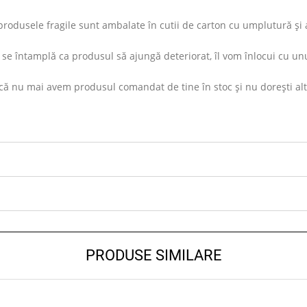
rodusele fragile sunt ambalate în cutii de carton cu umplutură și ap
se întamplă ca produsul să ajungă deteriorat, îl vom înlocui cu unu
ă nu mai avem produsul comandat de tine în stoc și nu dorești altul s
PRODUSE SIMILARE