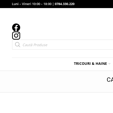
Luni – Vineri 10:00 – 18:00 |
0784.330.220
Products
search
TRICOURI & HAINE
C