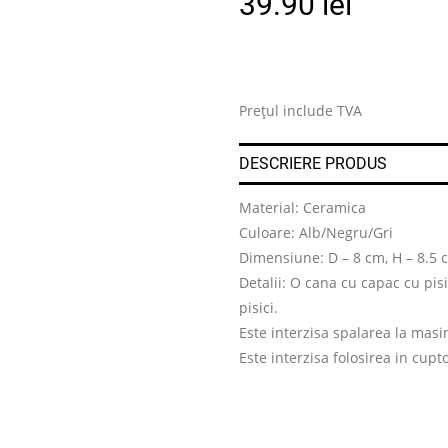
39.90
lei
Prețul include TVA
DESCRIERE PRODUS
Material: Ceramica
Culoare: Alb/Negru/Gri
Dimensiune: D – 8 cm, H – 8.5 
Detalii: O cana cu capac cu pisi
pisici.
Este interzisa spalarea la masi
Este interzisa folosirea in cup