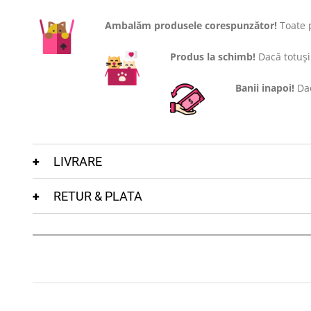
Ambalăm produsele corespunzător!
Toate p
Produs la schimb!
Dacă totuși 
Banii inapoi!
Dac
LIVRARE
RETUR & PLATA