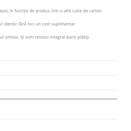
oi, în funcție de produs, într-o altă cutie de carton.
l identic fără nici un cost suplimentar.
imilar, îți vom restitui integral banii plătiți.