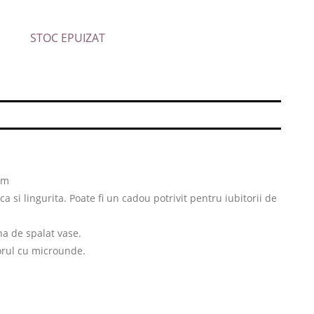
STOC EPUIZAT
cm
ca si lingurita. Poate fi un cadou potrivit pentru iubitorii de
na de spalat vase.
torul cu microunde.