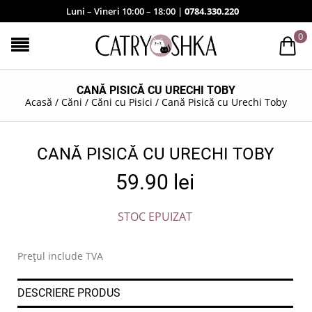
Luni – Vineri 10:00 – 18:00 |
0784.330.220
0
CANĂ PISICĂ CU URECHI TOBY
Acasă
/
Căni
/
Căni cu Pisici
/
Cană Pisică cu Urechi Toby
CANĂ PISICĂ CU URECHI TOBY
59.90
lei
STOC EPUIZAT
Prețul include TVA
DESCRIERE PRODUS