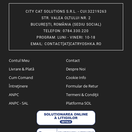
CITY CAT SOLUTIONS S.R.L. - CUI:32219263
STR. VALEA OLTULUI NR. 2
BUCUREȘTI, ROMÂNIA (SEDIU SOCIAL)
TELEFON
: 0784.330.220
PROGRAM
: LUNI - VINERI: 10-18
EMAIL
:
CONTACT[AT]CATRYOSHKA.RO
Contul Meu
Contact
Livrare & Plată
Despre Noi
Cum Comand
Cookie Info
Întreținere
Formular de Retur
ANPC
Termeni & Condiții
ANPC - SAL
Platforma SOL