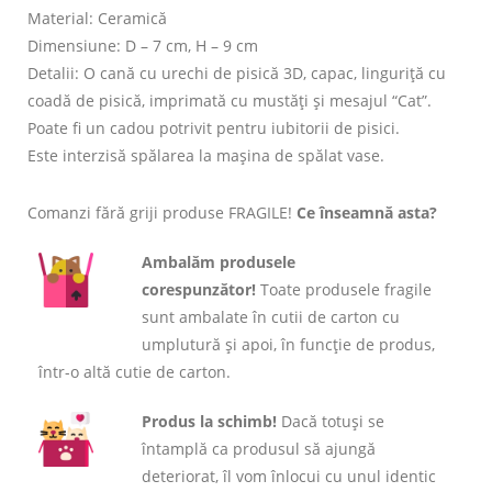
Material: Ceramică
Dimensiune: D – 7 cm, H – 9 cm
Detalii: O cană cu urechi de pisică 3D, capac, linguriță cu
coadă de pisică, imprimată cu mustăți și mesajul “Cat”.
Poate fi un cadou potrivit pentru iubitorii de pisici.
Este interzisă spălarea la mașina de spălat vase.
Comanzi fără griji produse FRAGILE!
Ce înseamnă asta?
Ambalăm produsele
corespunzător!
Toate produsele fragile
sunt ambalate în cutii de carton cu
umplutură și apoi, în funcție de produs,
într-o altă cutie de carton.
Produs la schimb!
Dacă totuși se
întamplă ca produsul să ajungă
deteriorat, îl vom înlocui cu unul identic