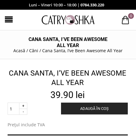
Luni – Vineri 10:00 – 18:00 |
0784.330.220
0
CANA SANTA, I’VE BEEN AWESOME
ALL YEAR
Acasă
/
Căni
/
Cana Santa, I’ve Been Awesome All Year
CANA SANTA, I’VE BEEN AWESOME
ALL YEAR
39.90
lei
Quantity
ADAUGĂ ÎN COȘ
.
Prețul include TVA