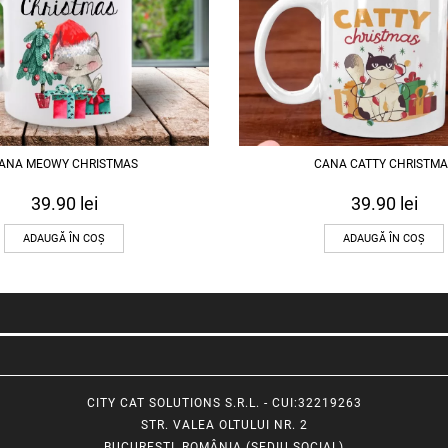
ANA MEOWY CHRISTMAS
CANA CATTY CHRISTMA
39.90
lei
39.90
lei
ADAUGĂ ÎN COȘ
ADAUGĂ ÎN COȘ
CITY CAT SOLUTIONS S.R.L. - CUI:32219263
STR. VALEA OLTULUI NR. 2
BUCUREȘTI, ROMÂNIA (SEDIU SOCIAL)