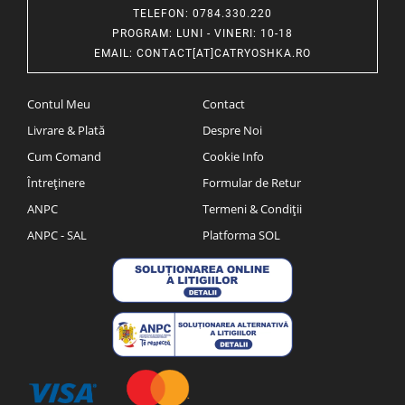
TELEFON
: 0784.330.220
PROGRAM
: LUNI - VINERI: 10-18
EMAIL
:
CONTACT[AT]CATRYOSHKA.RO
Contul Meu
Contact
Livrare & Plată
Despre Noi
Cum Comand
Cookie Info
Întreținere
Formular de Retur
ANPC
Termeni & Condiții
ANPC - SAL
Platforma SOL