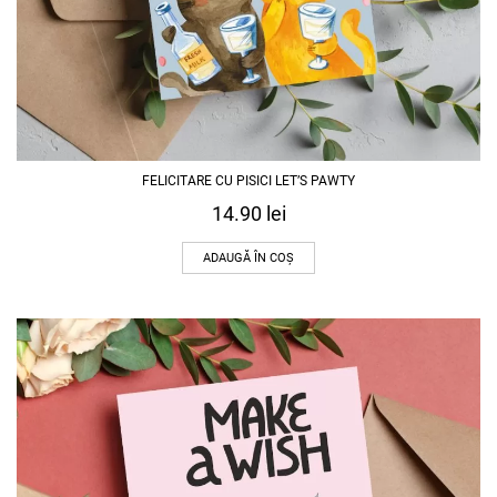
FELICITARE CU PISICI LET’S PAWTY
14.90
lei
ADAUGĂ ÎN COȘ