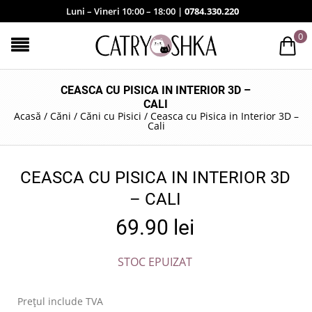
Luni – Vineri 10:00 – 18:00 |
0784.330.220
0
CEASCA CU PISICA IN INTERIOR 3D –
CALI
Acasă
/
Căni
/
Căni cu Pisici
/
Ceasca cu Pisica in Interior 3D –
Cali
CEASCA CU PISICA IN INTERIOR 3D
– CALI
69.90
lei
STOC EPUIZAT
Prețul include TVA