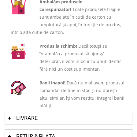
Ambalăm produsele
corespunzător!
Toate produsele fragile
sunt ambalate în cutii de carton cu
umplutură și apoi, în funcție de produs,
într-o altă cutie de carton.
Produs la schimb!
Dacă totuși se
întamplă ca produsul să ajungă
deteriorat, îl vom înlocui cu unul identic
fără nici un cost suplimentar.
Banii inapoi!
Dacă nu mai avem produsul
comandat de tine în stoc și nu dorești
altul similar, îți vom restitui integral banii
plătiți.
LIVRARE
RETUR & PLATA