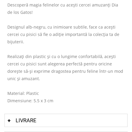
Descoperă magia felinelor cu acești cercei amuzanți Dia
de los Gatos!
Designul alb-negru, cu inimioare subtile, face ca acești
cercei cu pisici să fie o adiție importantă la colecția ta de
bijuterii.
Realizați din plastic și cu o lungime confortabilă, acești
cercei cu pisici sunt alegerea perfectă pentru oricine
dorește să-și exprime dragostea pentru feline într-un mod
unic și amuzant.
Material: Plastic
Dimensiune: 5.5 x 3 cm
LIVRARE