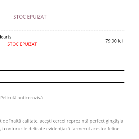
STOC EPUIZAT
Hearts
79.90
lei
STOC EPUIZAT
 Peliculă anticorozivă
t de înaltă calitate, acești cercei reprezintă perfect gingășia
ne și contururile delicate evidențiază farmecul acestor feline