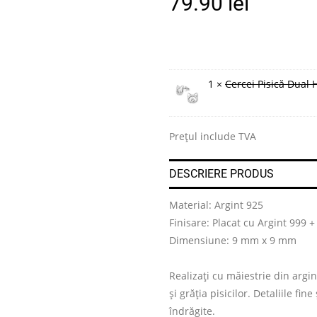
79.90
lei
1 ×
Cercei Pisică Dual 
Prețul include TVA
DESCRIERE PRODUS
Material: Argint 925
Finisare: Placat cu Argint 999 +
Dimensiune: 9 mm x 9 mm
Realizați cu măiestrie din argin
și grăția pisicilor. Detaliile fi
îndrăgite.