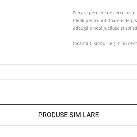
Fiecare pereche de cercei este c
Ideali pentru iubitoarele de pis
adaugă o notă jucăușă și sofisti
Încântă-ți simțurile și fii în ce
PRODUSE SIMILARE