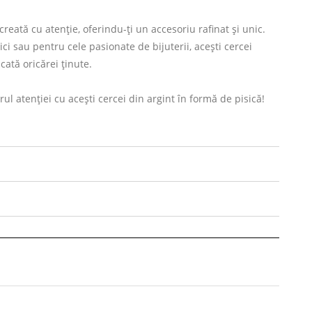
reată cu atenție, oferindu-ți un accesoriu rafinat și unic.
ici sau pentru cele pasionate de bijuterii, acești cercei
cată oricărei ținute.
ntrul atenției cu acești cercei din argint în formă de pisică!