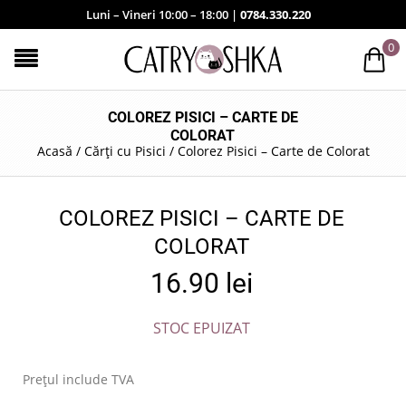
Luni – Vineri 10:00 – 18:00 |
0784.330.220
0
COLOREZ PISICI – CARTE DE
COLORAT
Acasă
/
Cărți cu Pisici
/
Colorez Pisici – Carte de Colorat
COLOREZ PISICI – CARTE DE
COLORAT
16.90
lei
STOC EPUIZAT
Prețul include TVA