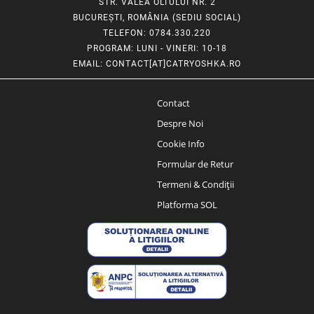
STR. VALEA OLTULUI NR. 2
BUCUREȘTI, ROMÂNIA (SEDIU SOCIAL)
TELEFON
: 0784.330.220
PROGRAM
: LUNI - VINERI: 10-18
EMAIL
:
CONTACT[AT]CATRYOSHKA.RO
Contact
Despre Noi
Cookie Info
Formular de Retur
Termeni & Condiții
Platforma SOL