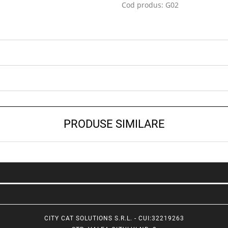
Cod produs: G02
PRODUSE SIMILARE
CITY CAT SOLUTIONS S.R.L. - CUI:32219263