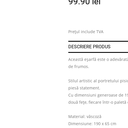
99.90
lei
Prețul include TVA
DESCRIERE PRODUS
Această eșarfă este o adevărată 
de frumos.
Stilul artistic al portretului pi
piesă statement.
Cu dimensiuni generoase de 190
două fețe, fiecare într-o paletă
Material: vâscoză
Dimensiune: 190 x 65 cm