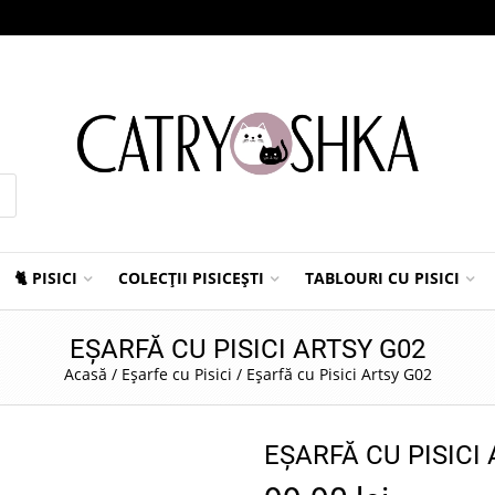
🐈 PISICI
COLECȚII PISICEȘTI
TABLOURI CU PISICI
EȘARFĂ CU PISICI ARTSY G02
Acasă
/
Eșarfe cu Pisici
/
Eșarfă cu Pisici Artsy G02
EȘARFĂ CU PISICI