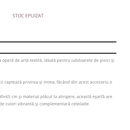
STOC EPUIZAT
operă de artă textilă, ideală pentru iubitoarele de pisici și
sicii captează privirea și inima, făcând din acest accesoriu o
×65 cm și material plăcut la atingere, această eșarfă are
 de culori vibrantă și complementară celeilalte.