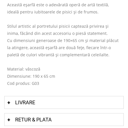
Această eșarfă este o adevărată operă de artă textilă,
ideală pentru iubitoarele de pisici și de frumos.
Stilul artistic al portretului pisicii captează privirea și
inima, făcând din acest accesoriu o piesă statement.
Cu dimensiuni generoase de 190×65 cm și material plăcut
la atingere, această eșarfă are două fețe, fiecare într-o
paletă de culori vibrantă și complementară celeilalte.
Material: vâscoză
Dimensiune: 190 x 65 cm
Cod produs: G03
LIVRARE
RETUR & PLATA