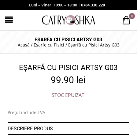
Luni – Vineri 10:00 – 18:00 |
0784.330.220
0
EȘARFĂ CU PISICI ARTSY G03
Acasă
/
Eșarfe cu Pisici
/
Eșarfă cu Pisici Artsy G03
EȘARFĂ CU PISICI ARTSY G03
99.90
lei
STOC EPUIZAT
Prețul include TVA
DESCRIERE PRODUS