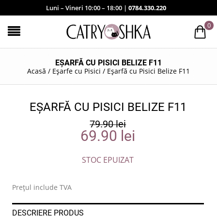
Luni – Vineri 10:00 – 18:00 |
0784.330.220
0
EȘARFĂ CU PISICI BELIZE F11
Acasă
/
Eșarfe cu Pisici
/
Eșarfă cu Pisici Belize F11
EȘARFĂ CU PISICI BELIZE F11
79.90
lei
69.90
lei
STOC EPUIZAT
Prețul include TVA
DESCRIERE PRODUS