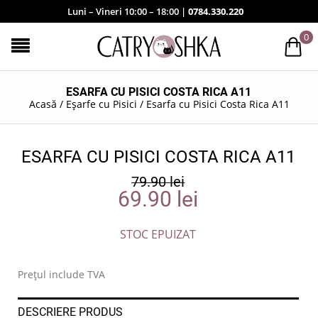
Luni – Vineri 10:00 – 18:00 |
0784.330.220
0
ESARFA CU PISICI COSTA RICA A11
Acasă
/
Eșarfe cu Pisici
/
Esarfa cu Pisici Costa Rica A11
ESARFA CU PISICI COSTA RICA A11
79.90
lei
69.90
lei
STOC EPUIZAT
Prețul include TVA
DESCRIERE PRODUS