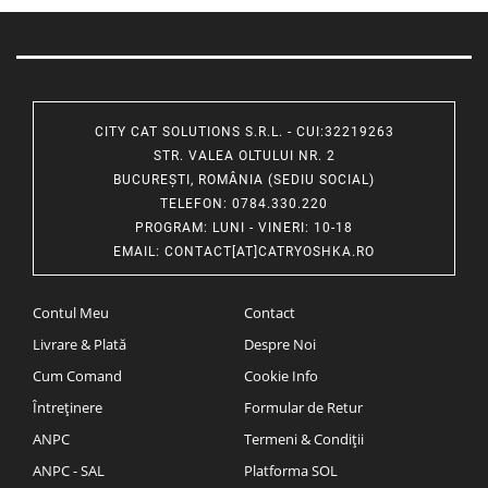
CITY CAT SOLUTIONS S.R.L. - CUI:32219263
STR. VALEA OLTULUI NR. 2
BUCUREȘTI, ROMÂNIA (SEDIU SOCIAL)
TELEFON
: 0784.330.220
PROGRAM
: LUNI - VINERI: 10-18
EMAIL
:
CONTACT[AT]CATRYOSHKA.RO
Contul Meu
Contact
Livrare & Plată
Despre Noi
Cum Comand
Cookie Info
Întreținere
Formular de Retur
ANPC
Termeni & Condiții
ANPC - SAL
Platforma SOL