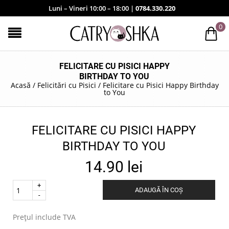
Luni – Vineri 10:00 – 18:00 |
0784.330.220
0
FELICITARE CU PISICI HAPPY
BIRTHDAY TO YOU
Acasă
/
Felicitări cu Pisici
/
Felicitare cu Pisici Happy Birthday
to You
FELICITARE CU PISICI HAPPY
BIRTHDAY TO YOU
14.90
lei
Quantity
ADAUGĂ ÎN COȘ
.
Prețul include TVA