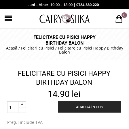
Luni – Vineri 10:00 – 18:00 |
0784.330.220
0
FELICITARE CU PISICI HAPPY
BIRTHDAY BALON
Acasă
/
Felicitări cu Pisici
/
Felicitare cu Pisici Happy Birthday
Balon
FELICITARE CU PISICI HAPPY
BIRTHDAY BALON
14.90
lei
Quantity
ADAUGĂ ÎN COȘ
.
Prețul include TVA