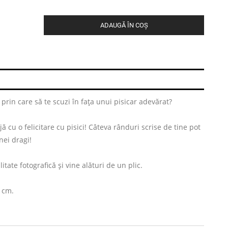
ADAUGĂ ÎN COȘ
rin care să te scuzi în fața unui pisicar adevărat?
 cu o felicitare cu pisici! Câteva rânduri scrise de tine pot
ei dragi!
itate fotografică și vine alături de un plic.
5 cm.