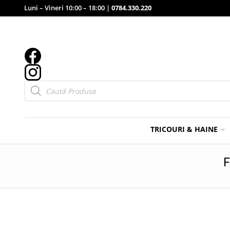
Luni – Vineri 10:00 – 18:00 |
0784.330.220
Products
search
TRICOURI & HAINE
F