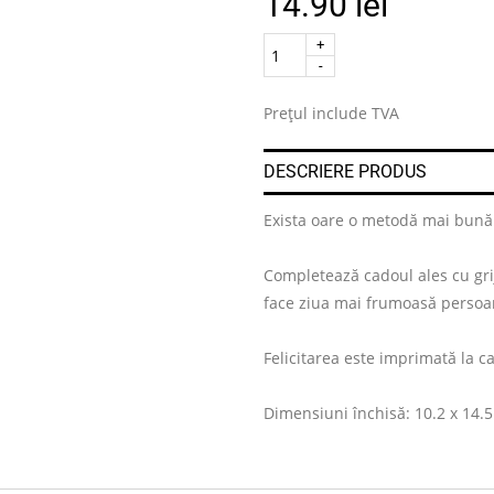
14.90
lei
Quantity
.
Prețul include TVA
DESCRIERE PRODUS
Exista oare o metodă mai bună p
Completează cadoul ales cu grijă
face ziua mai frumoasă persoan
Felicitarea este imprimată la cal
Dimensiuni închisă: 10.2 x 14.