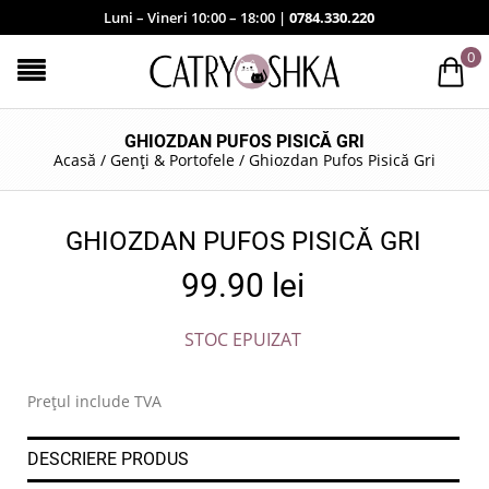
Luni – Vineri 10:00 – 18:00 |
0784.330.220
0
GHIOZDAN PUFOS PISICĂ GRI
Acasă
/
Genți & Portofele
/
Ghiozdan Pufos Pisică Gri
GHIOZDAN PUFOS PISICĂ GRI
99.90
lei
STOC EPUIZAT
Prețul include TVA
DESCRIERE PRODUS