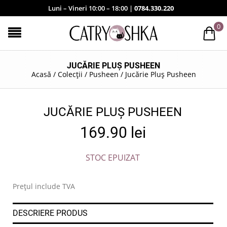
Luni – Vineri 10:00 – 18:00 |
0784.330.220
0
JUCĂRIE PLUȘ PUSHEEN
Acasă
/
Colecții
/
Pusheen
/
Jucărie Pluș Pusheen
JUCĂRIE PLUȘ PUSHEEN
169.90
lei
STOC EPUIZAT
Prețul include TVA
DESCRIERE PRODUS