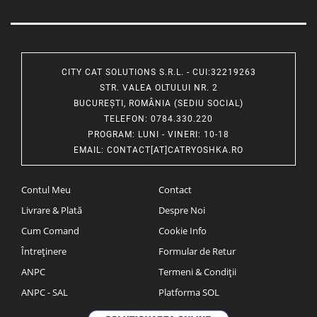
CITY CAT SOLUTIONS S.R.L. - CUI:32219263
STR. VALEA OLTULUI NR. 2
BUCUREȘTI, ROMÂNIA (SEDIU SOCIAL)
TELEFON
: 0784.330.220
PROGRAM
: LUNI - VINERI: 10-18
EMAIL
:
CONTACT[AT]CATRYOSHKA.RO
Contul Meu
Contact
Livrare & Plată
Despre Noi
Cum Comand
Cookie Info
Întreținere
Formular de Retur
ANPC
Termeni & Condiții
ANPC - SAL
Platforma SOL