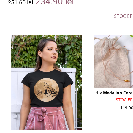
234.90
lei
251.60
lei
STOC EP
1 ×
Medalion Cer
STOC EP
119.9