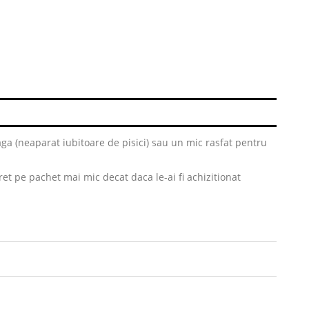
a (neaparat iubitoare de pisici) sau un mic rasfat pentru
et pe pachet mai mic decat daca le-ai fi achizitionat