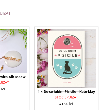
UIZAT
amica Alb Meow
UIZAT
0
lei
1 ×
De ce iubim Pisicile - Kate May
STOC EPUIZAT
41.90
lei