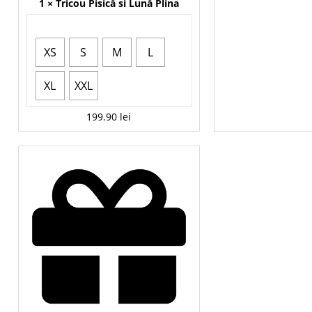
1 ×
Tricou Pisică si Lună Plina
Mărime
XS
S
M
L
XL
XXL
199.90
lei