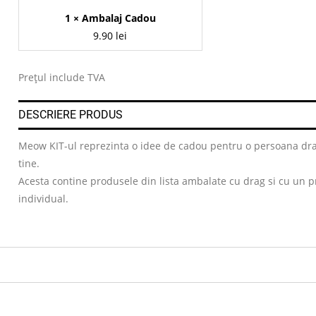
1 ×
Ambalaj Cadou
9.90
lei
Prețul include TVA
DESCRIERE PRODUS
Meow KIT-ul reprezinta o idee de cadou pentru o persoana drag
tine.
Acesta contine produsele din lista ambalate cu drag si cu un pr
individual.