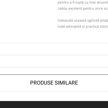
pentru a fi luată cu tine oriun
cadou excelent pentru orice oc
Comandă această oglindă pliabi
notă adorabilă și practică stilul
PRODUSE SIMILARE