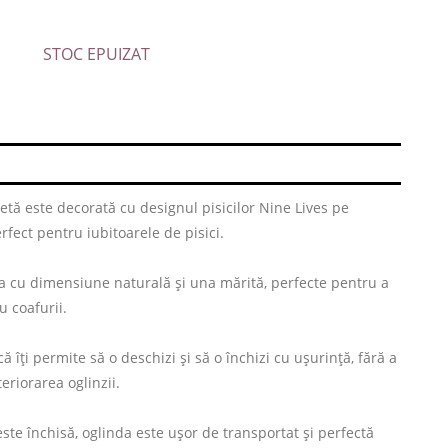
STOC EPUIZAT
etă este decorată cu designul pisicilor Nine Lives pe
rfect pentru iubitoarele de pisici.
a cu dimensiune naturală și una mărită, perfecte pentru a
u coafurii.
îți permite să o deschizi și să o închizi cu ușurință, fără a
teriorarea oglinzii.
te închisă, oglinda este ușor de transportat și perfectă