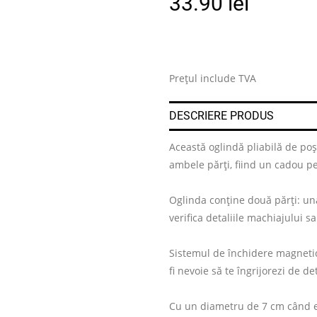
33.90
lei
Prețul include TVA
DESCRIERE PRODUS
Această oglindă pliabilă de poș
ambele părți, fiind un cadou pe
Oglinda conține două părți: un
verifica detaliile machiajului sa
Sistemul de închidere magnetică 
fi nevoie să te îngrijorezi de de
Cu un diametru de 7 cm când es