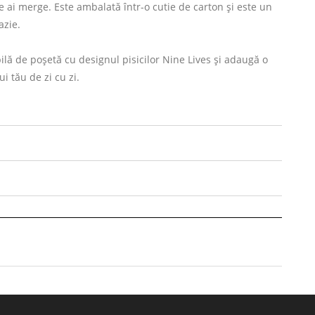
de ai merge. Este ambalată într-o cutie de carton și este un
azie.
lă de poșetă cu designul pisicilor Nine Lives și adaugă o
ui tău de zi cu zi.