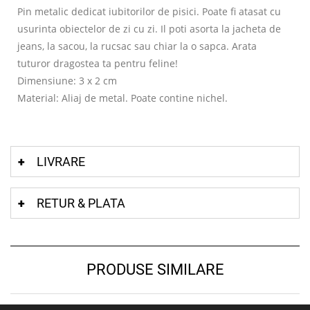
Pin metalic dedicat iubitorilor de pisici. Poate fi atasat cu
usurinta obiectelor de zi cu zi. Il poti asorta la jacheta de
jeans, la sacou, la rucsac sau chiar la o sapca. Arata
tuturor dragostea ta pentru feline!
Dimensiune: 3 x 2 cm
Material: Aliaj de metal. Poate contine nichel.
LIVRARE
RETUR & PLATA
PRODUSE SIMILARE