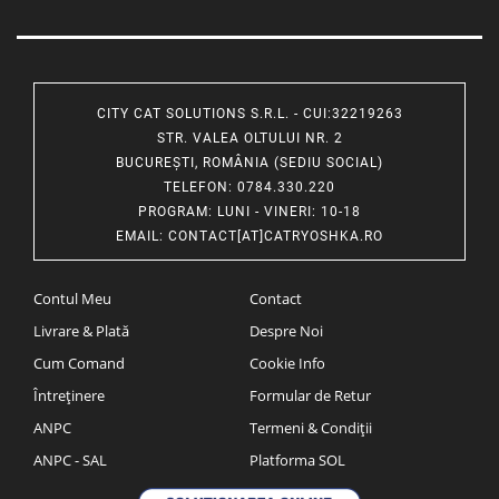
CITY CAT SOLUTIONS S.R.L. - CUI:32219263
STR. VALEA OLTULUI NR. 2
BUCUREȘTI, ROMÂNIA (SEDIU SOCIAL)
TELEFON
: 0784.330.220
PROGRAM
: LUNI - VINERI: 10-18
EMAIL
:
CONTACT[AT]CATRYOSHKA.RO
Contul Meu
Contact
Livrare & Plată
Despre Noi
Cum Comand
Cookie Info
Întreținere
Formular de Retur
ANPC
Termeni & Condiții
ANPC - SAL
Platforma SOL