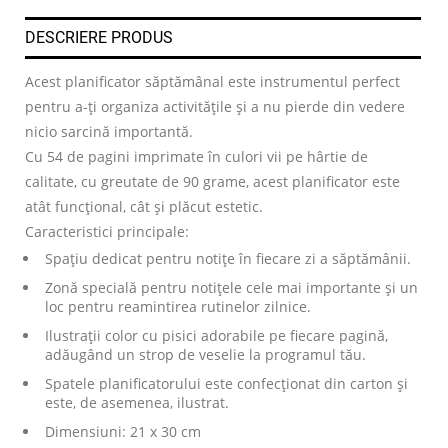
DESCRIERE PRODUS
Acest planificator săptămânal este instrumentul perfect
pentru a-ți organiza activitățile și a nu pierde din vedere
nicio sarcină importantă.
Cu 54 de pagini imprimate în culori vii pe hârtie de
calitate, cu greutate de 90 grame, acest planificator este
atât funcțional, cât și plăcut estetic.
Caracteristici principale:
Spațiu dedicat pentru notițe în fiecare zi a săptămânii.
Zonă specială pentru notițele cele mai importante și un
loc pentru reamintirea rutinelor zilnice.
Ilustrații color cu pisici adorabile pe fiecare pagină,
adăugând un strop de veselie la programul tău.
Spatele planificatorului este confecționat din carton și
este, de asemenea, ilustrat.
Dimensiuni: 21 x 30 cm