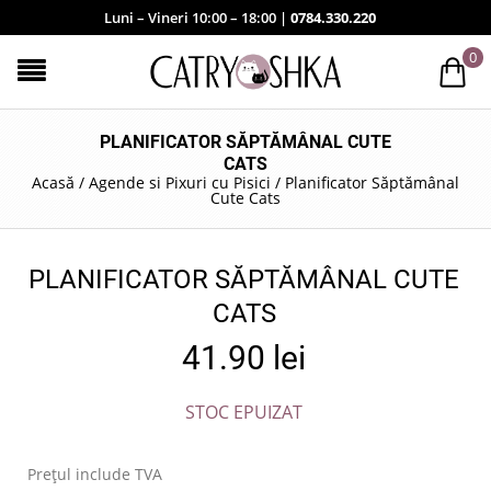
Luni – Vineri 10:00 – 18:00 |
0784.330.220
0
PLANIFICATOR SĂPTĂMÂNAL CUTE
CATS
Acasă
/
Agende si Pixuri cu Pisici
/
Planificator Săptămânal
Cute Cats
PLANIFICATOR SĂPTĂMÂNAL CUTE
CATS
41.90
lei
STOC EPUIZAT
Prețul include TVA