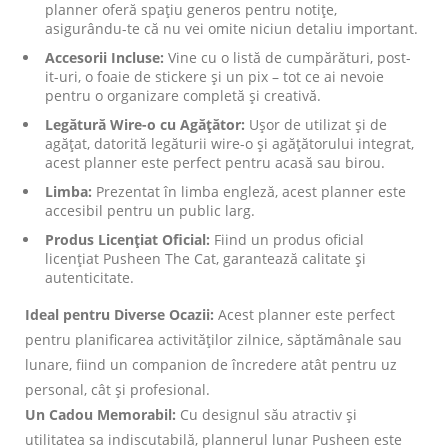
planner oferă spațiu generos pentru notițe,
asigurându-te că nu vei omite niciun detaliu important.
Accesorii Incluse:
Vine cu o listă de cumpărături, post-
it-uri, o foaie de stickere și un pix – tot ce ai nevoie
pentru o organizare completă și creativă.
Legătură Wire-o cu Agățător:
Ușor de utilizat și de
agățat, datorită legăturii wire-o și agățătorului integrat,
acest planner este perfect pentru acasă sau birou.
Limba:
Prezentat în limba engleză, acest planner este
accesibil pentru un public larg.
Produs Licențiat Oficial:
Fiind un produs oficial
licențiat Pusheen The Cat, garantează calitate și
autenticitate.
Ideal pentru Diverse Ocazii:
Acest planner este perfect
pentru planificarea activităților zilnice, săptămânale sau
lunare, fiind un companion de încredere atât pentru uz
personal, cât și profesional.
Un Cadou Memorabil:
Cu designul său atractiv și
utilitatea sa indiscutabilă, plannerul lunar Pusheen este