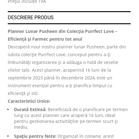
Prețul include TVA
DESCRIERE PRODUS
Planner Lunar Pusheen din Colecția Purrfect Love –
Eficiență și Farmec pentru tot anul
Descoperă noul nostru planner lunar Pusheen, parte din
iubita colecție Purrfect Love, conceput pentru a-ți
îmbunătăți organizarea și a adăuga o notă de veselie
zilelor tale. Acest planner, acoperind 16 luni de la
septembrie 2023 până în decembrie 2024, este un
instrument esențial pentru a-ți planifica timpul cu
eficiență și stil.
Caracteristici Unice:
Durată Extinsă:
Beneficiază de o planificare pe termen
lung cu acest planner care acoperă 16 luni, ideal
pentru gestionarea activităților pe termen scurt și
mediu.
Spațiu pentru Note:
Organizat în coloane, acest