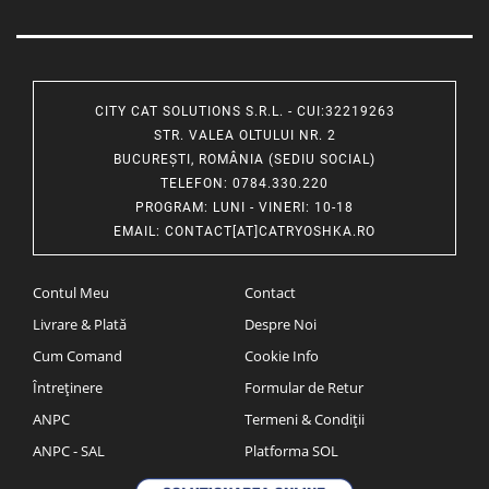
CITY CAT SOLUTIONS S.R.L. - CUI:32219263
STR. VALEA OLTULUI NR. 2
BUCUREȘTI, ROMÂNIA (SEDIU SOCIAL)
TELEFON
: 0784.330.220
PROGRAM
: LUNI - VINERI: 10-18
EMAIL
:
CONTACT[AT]CATRYOSHKA.RO
Contul Meu
Contact
Livrare & Plată
Despre Noi
Cum Comand
Cookie Info
Întreținere
Formular de Retur
ANPC
Termeni & Condiții
ANPC - SAL
Platforma SOL