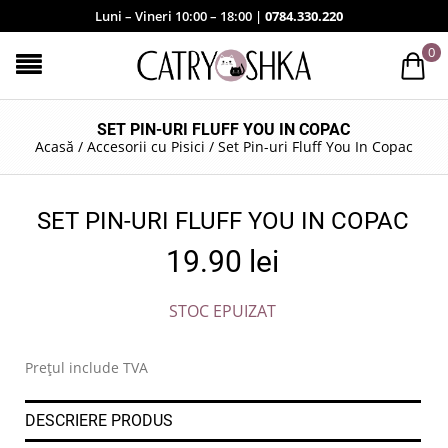
Luni – Vineri 10:00 – 18:00 |
0784.330.220
0
SET PIN-URI FLUFF YOU IN COPAC
Acasă
/
Accesorii cu Pisici
/
Set Pin-uri Fluff You In Copac
SET PIN-URI FLUFF YOU IN COPAC
19.90
lei
STOC EPUIZAT
Prețul include TVA
DESCRIERE PRODUS