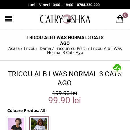
Luni – Vineri 10:00 – 18:00 |
0784.330.220
0
TRICOU ALB I WAS NORMAL 3 CATS
AGO
Acasă
/
Tricouri Damă
/
Tricouri cu Pisici
/
Tricou Alb I Was
Normal 3 Cats Ago
TRICOU ALB I WAS NORMAL 3 CATS
AGO
199.90
lei
99.90
lei
Culoare Produs:
Alb