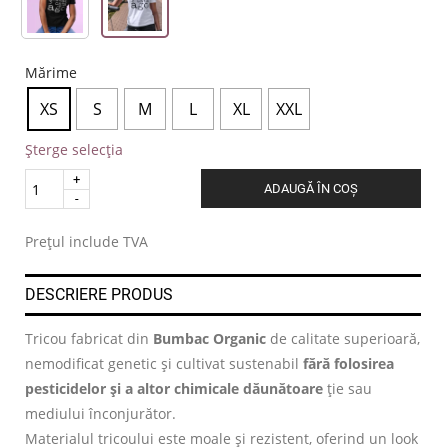
Mărime
XS
S
M
L
XL
XXL
Șterge selecția
Quantity
ADAUGĂ ÎN COȘ
.
Prețul include TVA
DESCRIERE PRODUS
Tricou fabricat din
Bumbac Organic
de calitate superioară,
nemodificat genetic și cultivat sustenabil
fără folosirea
pesticidelor și a altor chimicale dăunătoare
ție sau
mediului înconjurător.
Materialul tricoului este moale și rezistent, oferind un look