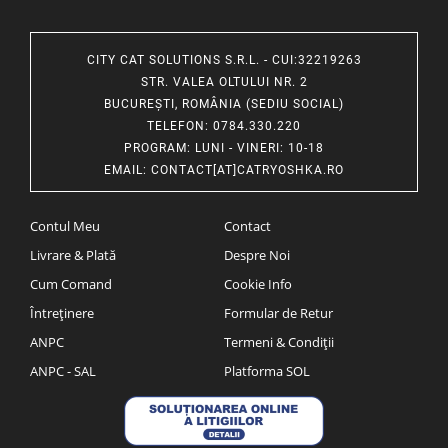
CITY CAT SOLUTIONS S.R.L. - CUI:32219263
STR. VALEA OLTULUI NR. 2
BUCUREȘTI, ROMÂNIA (SEDIU SOCIAL)
TELEFON
: 0784.330.220
PROGRAM
: LUNI - VINERI: 10-18
EMAIL
:
CONTACT[AT]CATRYOSHKA.RO
Contul Meu
Contact
Livrare & Plată
Despre Noi
Cum Comand
Cookie Info
Întreținere
Formular de Retur
ANPC
Termeni & Condiții
ANPC - SAL
Platforma SOL