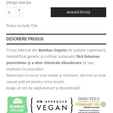
Șterge selecția
Quantity
ADAUGĂ ÎN COȘ
.
Prețul include TVA
DESCRIERE PRODUS
Tricou fabricat din
Bumbac Organic
de calitate superioară,
nemodificat genetic și cultivat sustenabil
fără folosirea
pesticidelor și a altor chimicale dăunătoare
ție sau
mediului înconjurător.
Materialul tricoului este moale și rezistent, oferind un look
casual potrivit pentru orice ocazie.
Alege un stil de viață #smart și #sustenabil!