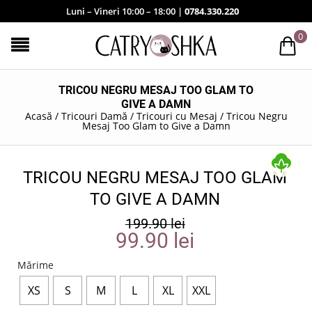
Luni – Vineri 10:00 – 18:00 |
0784.330.220
0
TRICOU NEGRU MESAJ TOO GLAM TO
GIVE A DAMN
Acasă
/
Tricouri Damă
/
Tricouri cu Mesaj
/
Tricou Negru
Mesaj Too Glam to Give a Damn
TRICOU NEGRU MESAJ TOO GLAM
TO GIVE A DAMN
199.90
lei
99.90
lei
Mărime
XS
S
M
L
XL
XXL