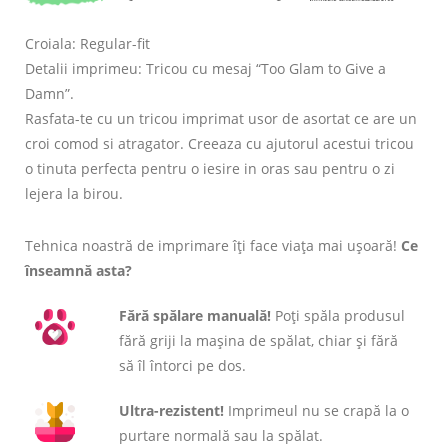
Croiala: Regular-fit
Detalii imprimeu: Tricou cu mesaj “Too Glam to Give a
Damn”.
Rasfata-te cu un tricou imprimat usor de asortat ce are un
croi comod si atragator. Creeaza cu ajutorul acestui tricou
o tinuta perfecta pentru o iesire in oras sau pentru o zi
lejera la birou.
Tehnica noastră de imprimare îți face viața mai ușoară!
Ce
înseamnă asta?
Fără spălare manuală!
Poți spăla produsul
fără griji la mașina de spălat, chiar și fără
să îl întorci pe dos.
Ultra-rezistent!
Imprimeul nu se crapă la o
purtare normală sau la spălat.