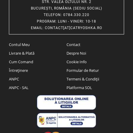
STR. VALEA OLTULUI NR. 2
BUCUREȘTI, ROMÂNIA (SEDIU SOCIAL)
TELEFON
: 0784.330.220
PROGRAM
: LUNI - VINERI: 10-18
EMAIL
:
CONTACT[AT]CATRYOSHKA.RO
Contul Meu
Contact
Livrare & Plată
Despre Noi
Cum Comand
Cookie Info
Întreținere
Formular de Retur
ANPC
Termeni & Condiții
ANPC - SAL
Platforma SOL