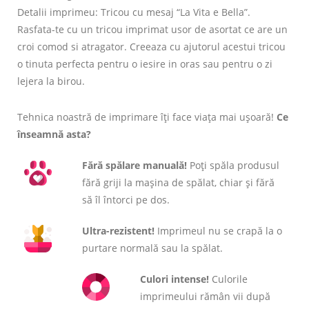
Detalii imprimeu: Tricou cu mesaj “La Vita e Bella”.
Rasfata-te cu un tricou imprimat usor de asortat ce are un
croi comod si atragator. Creeaza cu ajutorul acestui tricou
o tinuta perfecta pentru o iesire in oras sau pentru o zi
lejera la birou.
Tehnica noastră de imprimare îți face viața mai ușoară!
Ce
înseamnă asta?
Fără spălare manuală!
Poți spăla produsul
fără griji la mașina de spălat, chiar și fără
să îl întorci pe dos.
Ultra-rezistent!
Imprimeul nu se crapă la o
purtare normală sau la spălat.
Culori intense!
Culorile
imprimeului rămân vii după