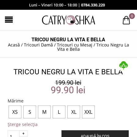
Luni – Vineri 10:00 – 18:00 |
0784.330.220
0
TRICOU NEGRU LA VITA E BELLA
Acasă
/
Tricouri Damă
/
Tricouri cu Mesaj
/
Tricou Negru La
Vita e Bella
TRICOU NEGRU LA VITA E BELLA
199.90
lei
99.90
lei
Mărime
XS
S
M
L
XL
XXL
Șterge selecția
Quantity
ADAUGĂ ÎN COȘ