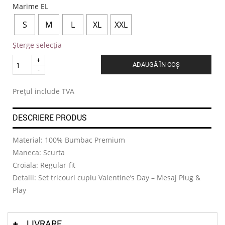
Marime EL
S
M
L
XL
XXL
Șterge selecția
Quantity
ADAUGĂ ÎN COȘ
.
Prețul include TVA
DESCRIERE PRODUS
Material: 100% Bumbac Premium
Maneca: Scurta
Croiala: Regular-fit
Detalii: Set tricouri cuplu Valentine’s Day – Mesaj Plug &
Play
LIVRARE