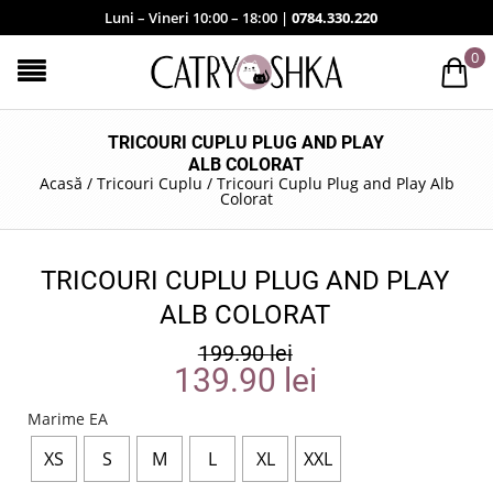
Luni – Vineri 10:00 – 18:00 |
0784.330.220
0
TRICOURI CUPLU PLUG AND PLAY
ALB COLORAT
Acasă
/
Tricouri Cuplu
/
Tricouri Cuplu Plug and Play Alb
Colorat
TRICOURI CUPLU PLUG AND PLAY
ALB COLORAT
199.90
lei
139.90
lei
Marime EA
XS
S
M
L
XL
XXL