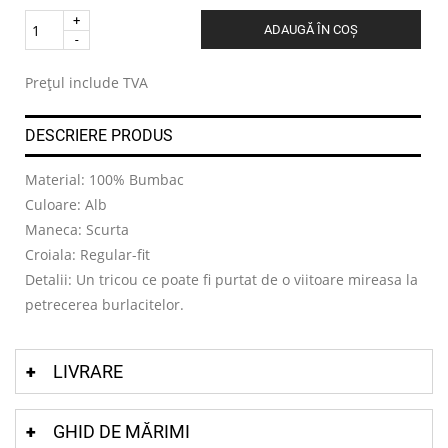
Quantity
ADAUGĂ ÎN COȘ
.
Prețul include TVA
DESCRIERE PRODUS
Material: 100% Bumbac
Culoare: Alb
Maneca: Scurta
Croiala: Regular-fit
Detalii: Un tricou ce poate fi purtat de o viitoare mireasa la
petrecerea burlacitelor.
LIVRARE
GHID DE MĂRIMI