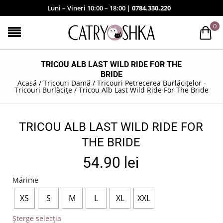
Luni – Vineri 10:00 – 18:00 |
0784.330.220
0
TRICOU ALB LAST WILD RIDE FOR THE
BRIDE
Acasă
/
Tricouri Damă
/
Tricouri Petrecerea Burlăcițelor -
Tricouri Burlăcițe
/
Tricou Alb Last Wild Ride For The Bride
TRICOU ALB LAST WILD RIDE FOR
THE BRIDE
54.90
lei
Mărime
XS
S
M
L
XL
XXL
Șterge selecția