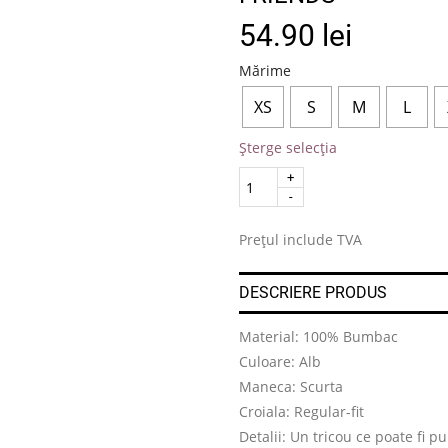
54.90
lei
Mărime
XS
S
M
L
Șterge selecția
Quantity
.
Prețul include TVA
DESCRIERE PRODUS
Material: 100% Bumbac
Culoare: Alb
Maneca: Scurta
Croiala: Regular-fit
Detalii: Un tricou ce poate fi p