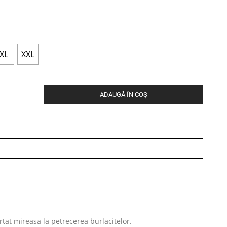
XL
XXL
ADAUGĂ ÎN COȘ
urtat mireasa la petrecerea burlacitelor.