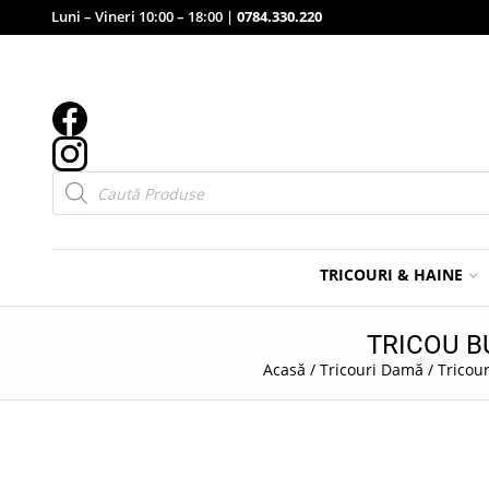
Luni – Vineri 10:00 – 18:00 |
0784.330.220
Products
search
TRICOURI & HAINE
TRICOU B
Acasă
/
Tricouri Damă
/
Tricour