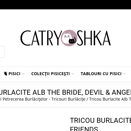
🐈 PISICI
COLECȚII PISICEȘTI
TABLOURI CU PISICI
URLACITE ALB THE BRIDE, DEVIL & ANGE
i Petrecerea Burlăcițelor - Tricouri Burlăcițe
/
Tricou Burlacite Alb 
TRICOU BURLACITE
FRIENDS