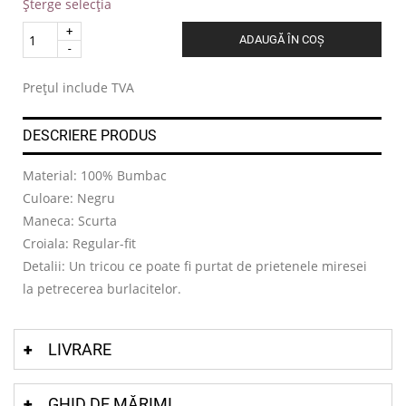
Șterge selecția
Quantity
ADAUGĂ ÎN COȘ
.
Prețul include TVA
DESCRIERE PRODUS
Material: 100% Bumbac
Culoare: Negru
Maneca: Scurta
Croiala: Regular-fit
Detalii: Un tricou ce poate fi purtat de prietenele miresei
la petrecerea burlacitelor.
LIVRARE
GHID DE MĂRIMI