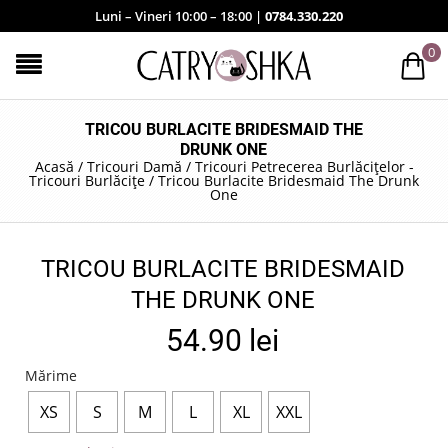
Luni – Vineri 10:00 – 18:00 |
0784.330.220
0
TRICOU BURLACITE BRIDESMAID THE
DRUNK ONE
Acasă
/
Tricouri Damă
/
Tricouri Petrecerea Burlăcițelor -
Tricouri Burlăcițe
/
Tricou Burlacite Bridesmaid The Drunk
One
TRICOU BURLACITE BRIDESMAID
THE DRUNK ONE
54.90
lei
Mărime
XS
S
M
L
XL
XXL