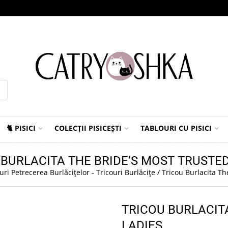
🐈 PISICI
COLECȚII PISICEȘTI
TABLOURI CU PISICI
 BURLACITA THE BRIDE’S MOST TRUSTED
uri Petrecerea Burlăcițelor - Tricouri Burlăcițe
/
Tricou Burlacita Th
TRICOU BURLACIT
LADIES