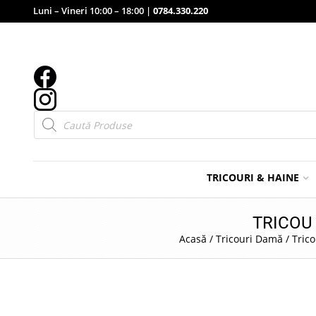
Luni – Vineri 10:00 – 18:00 |
0784.330.220
Products
search
TRICOURI & HAINE
TRICOU
Acasă
/
Tricouri Damă
/
Trico