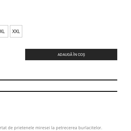
XL
XXL
ADAUGĂ ÎN COȘ
urtat de prietenele miresei la petrecerea burlacitelor.