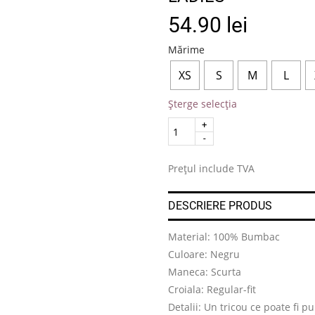
54.90
lei
Mărime
XS
S
M
L
Șterge selecția
Quantity
.
Prețul include TVA
DESCRIERE PRODUS
Material: 100% Bumbac
Culoare: Negru
Maneca: Scurta
Croiala: Regular-fit
Detalii: Un tricou ce poate fi p