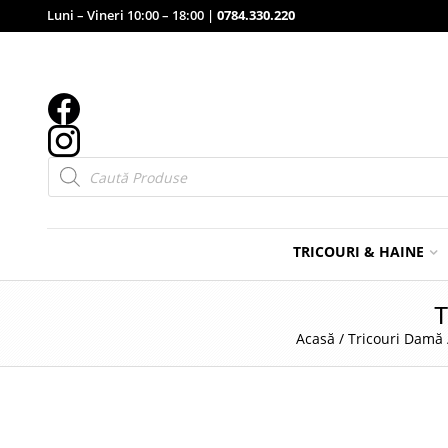
Luni – Vineri 10:00 – 18:00 |
0784.330.220
Products
search
TRICOURI & HAINE
T
Acasă
/
Tricouri Damă