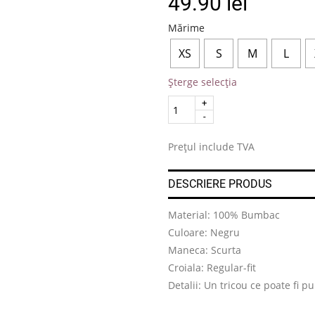
49.90
lei
Mărime
XS
S
M
L
Șterge selecția
Quantity
.
Prețul include TVA
DESCRIERE PRODUS
Material: 100% Bumbac
Culoare: Negru
Maneca: Scurta
Croiala: Regular-fit
Detalii: Un tricou ce poate fi p