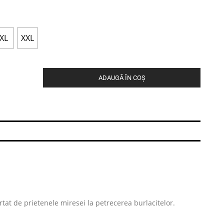
XL
XXL
ADAUGĂ ÎN COȘ
urtat de prietenele miresei la petrecerea burlacitelor.