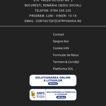
STR. VALEA OLTULUI NR. 2
BUCUREȘTI, ROMÂNIA (SEDIU SOCIAL)
TELEFON
: 0784.330.220
PROGRAM
: LUNI - VINERI: 10-18
EMAIL
:
CONTACT[AT]CATRYOSHKA.RO
Contact
Despre Noi
Cookie Info
Formular de Retur
Termeni & Condiții
Platforma SOL