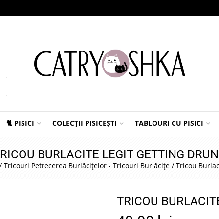
🐈 PISICI
COLECȚII PISICEȘTI
TABLOURI CU PISICI
RICOU BURLACITE LEGIT GETTING DRU
/
Tricouri Petrecerea Burlăcițelor - Tricouri Burlăcițe
/
Tricou Burlac
TRICOU BURLACIT