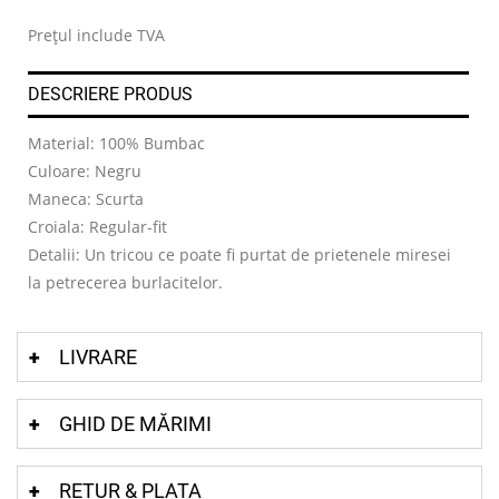
.
Prețul include TVA
DESCRIERE PRODUS
Material: 100% Bumbac
Culoare: Negru
Maneca: Scurta
Croiala: Regular-fit
Detalii: Un tricou ce poate fi purtat de prietenele miresei
la petrecerea burlacitelor.
LIVRARE
GHID DE MĂRIMI
RETUR & PLATA