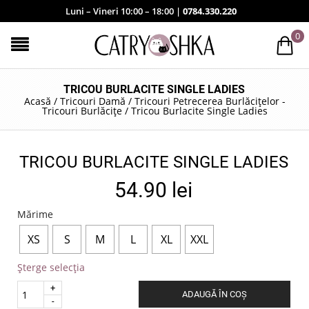
Luni – Vineri 10:00 – 18:00 |
0784.330.220
0
TRICOU BURLACITE SINGLE LADIES
Acasă
/
Tricouri Damă
/
Tricouri Petrecerea Burlăcițelor -
Tricouri Burlăcițe
/
Tricou Burlacite Single Ladies
TRICOU BURLACITE SINGLE LADIES
54.90
lei
Mărime
XS
S
M
L
XL
XXL
Șterge selecția
Quantity
ADAUGĂ ÎN COȘ