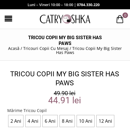
Luni – Vineri 10:00 – 18:00 |
0784.330.220
0
TRICOU COPII MY BIG SISTER HAS
PAWS
Acasă
/
Tricouri Copii Cu Mesaj
/
Tricou Copii My Big Sister
Has Paws
TRICOU COPII MY BIG SISTER HAS
PAWS
49.90
lei
44.91
lei
Mărime Tricou Copil
2 Ani
4 Ani
6 Ani
8 Ani
10 Ani
12 Ani