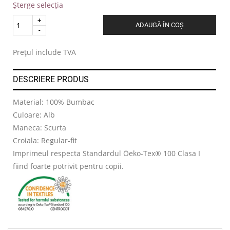
Șterge selecția
Quantity
ADAUGĂ ÎN COȘ
.
Prețul include TVA
DESCRIERE PRODUS
Material: 100% Bumbac
Culoare: Alb
Maneca: Scurta
Croiala: Regular-fit
Imprimeul respecta Standardul Öeko-Tex® 100 Clasa I
fiind foarte potrivit pentru copii.