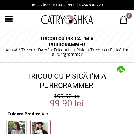
Luni – Vineri 10:00 – 18:00 |
0784.330.220
0
TRICOU CU PISICĂ I’M A
PURRGRAMMER
Acasă
/
Tricouri Damă
/
Tricouri cu Pisici
/
Tricou cu Pisică I’m
a Purrgrammer
TRICOU CU PISICĂ I’M A
PURRGRAMMER
199.90
lei
99.90
lei
Culoare Produs:
Alb