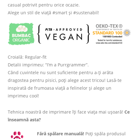
casual potrivit pentru orice ocazie.
Alege un stil de viață #smart și #sustenabil!
Croială: Regular-fit
Detalii imprimeu: “I’m a Purrgrammer”.
Când cuvintele nu sunt suficiente pentru a-ți arăta
dragostea pentru pisici, poți alege acest tricou! Lasă-te
inspirată de frumoasa viață a felinelor și alege un
imprimeu cool!
Tehnica noastră de imprimare îți face viața mai ușoară!
Ce
înseamnă asta?
Fără spălare manuală!
Poți spăla produsul