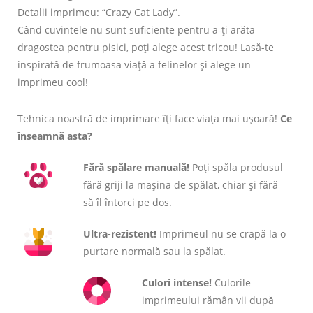
Detalii imprimeu: “Crazy Cat Lady”.
Când cuvintele nu sunt suficiente pentru a-ți arăta
dragostea pentru pisici, poți alege acest tricou! Lasă-te
inspirată de frumoasa viață a felinelor și alege un
imprimeu cool!
Tehnica noastră de imprimare îți face viața mai ușoară!
Ce
înseamnă asta?
Fără spălare manuală!
Poți spăla produsul
fără griji la mașina de spălat, chiar și fără
să îl întorci pe dos.
Ultra-rezistent!
Imprimeul nu se crapă la o
purtare normală sau la spălat.
Culori intense!
Culorile
imprimeului rămân vii după