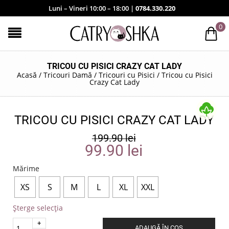
Luni – Vineri 10:00 – 18:00 |
0784.330.220
0
TRICOU CU PISICI CRAZY CAT LADY
Acasă
/
Tricouri Damă
/
Tricouri cu Pisici
/
Tricou cu Pisici
Crazy Cat Lady
TRICOU CU PISICI CRAZY CAT LADY
199.90
lei
99.90
lei
Mărime
XS
S
M
L
XL
XXL
Șterge selecția
Quantity
ADAUGĂ ÎN COȘ