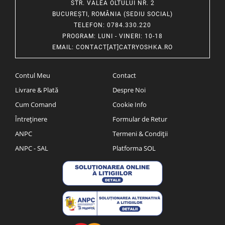
STR. VALEA OLTULUI NR. 2
BUCUREȘTI, ROMÂNIA (SEDIU SOCIAL)
TELEFON
: 0784.330.220
PROGRAM
: LUNI - VINERI: 10-18
EMAIL
:
CONTACT[AT]CATRYOSHKA.RO
Contul Meu
Contact
Livrare & Plată
Despre Noi
Cum Comand
Cookie Info
Întreținere
Formular de Retur
ANPC
Termeni & Condiții
ANPC - SAL
Platforma SOL