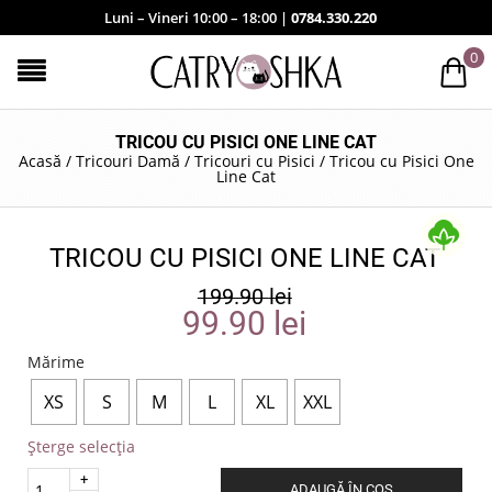
Luni – Vineri 10:00 – 18:00 |
0784.330.220
0
TRICOU CU PISICI ONE LINE CAT
Acasă
/
Tricouri Damă
/
Tricouri cu Pisici
/
Tricou cu Pisici One
Line Cat
TRICOU CU PISICI ONE LINE CAT
199.90
lei
99.90
lei
Mărime
XS
S
M
L
XL
XXL
Șterge selecția
Quantity
ADAUGĂ ÎN COȘ