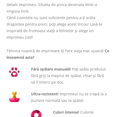
Detalii imprimeu: Silueta de pisica desenata dintr-o
singura linie.
Când cuvintele nu sunt suficiente pentru a-ți arăta
dragostea pentru pisici, poți alege acest tricou! Lasă-te
inspirată de frumoasa viață a felinelor și alege un
imprimeu cool!
Tehnica noastră de imprimare îți face viața mai ușoară!
Ce
înseamnă asta?
Fără spălare manuală!
Poți spăla produsul
fără griji la mașina de spălat, chiar și fără
să îl întorci pe dos.
Ultra-rezistent!
Imprimeul nu se crapă la o
purtare normală sau la spălat.
Culori intense!
Culorile