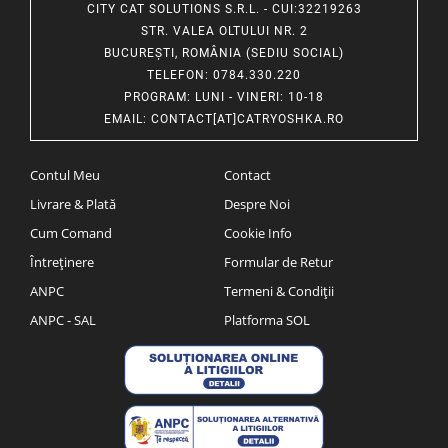
CITY CAT SOLUTIONS S.R.L. - CUI:32219263
STR. VALEA OLTULUI NR. 2
BUCUREȘTI, ROMÂNIA (SEDIU SOCIAL)
TELEFON
: 0784.330.220
PROGRAM
: LUNI - VINERI: 10-18
EMAIL
:
CONTACT[AT]CATRYOSHKA.RO
Contul Meu
Contact
Livrare & Plată
Despre Noi
Cum Comand
Cookie Info
Întreținere
Formular de Retur
ANPC
Termeni & Condiții
ANPC - SAL
Platforma SOL