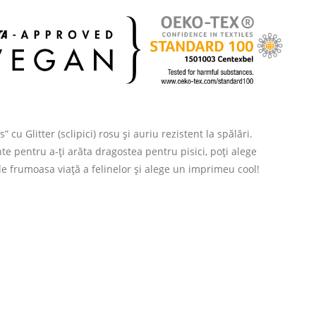
cu Glitter (sclipici) rosu și auriu rezistent la spălări.
te pentru a-ți arăta dragostea pentru pisici, poți alege
 de frumoasa viață a felinelor și alege un imprimeu cool!