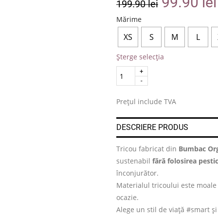
99.90
lei
199.90
lei
Mărime
XS
S
M
L
Șterge selecția
Quantity
.
Prețul include TVA
DESCRIERE PRODUS
Tricou fabricat din
Bumbac Org
sustenabil
fără folosirea pesti
înconjurător.
Materialul tricoului este moale 
ocazie.
Alege un stil de viață #smart ș