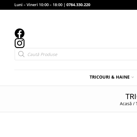
Luni – Vineri 10:00 – 18:00 |
0784.330.220
Products
search
TRICOURI & HAINE
TR
Acasă
/