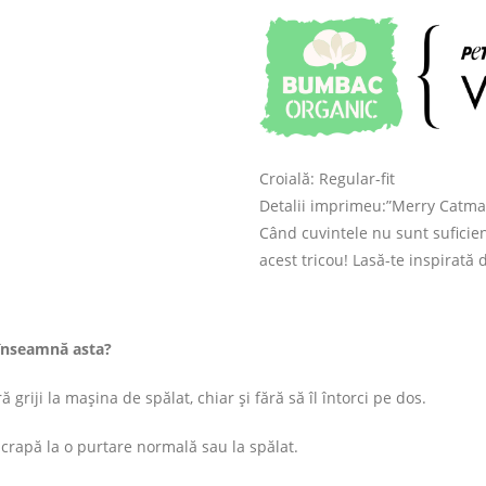
Croială: Regular-fit
Detalii imprimeu:”Merry Catmas” 
Când cuvintele nu sunt suficien
acest tricou! Lasă-te inspirată
înseamnă asta?
 griji la mașina de spălat, chiar și fără să îl întorci pe dos.
rapă la o purtare normală sau la spălat.