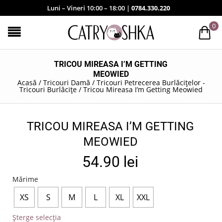
Luni – Vineri 10:00 – 18:00 |
0784.330.220
0
TRICOU MIREASA I’M GETTING
MEOWIED
Acasă
/
Tricouri Damă
/
Tricouri Petrecerea Burlăcițelor -
Tricouri Burlăcițe
/
Tricou Mireasa I’m Getting Meowied
TRICOU MIREASA I’M GETTING
MEOWIED
54.90
lei
Mărime
XS
S
M
L
XL
XXL
Șterge selecția