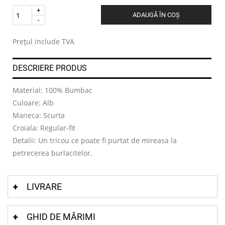
Quantity
ADAUGĂ ÎN COȘ
.
Prețul include TVA
DESCRIERE PRODUS
Material: 100% Bumbac
Culoare: Alb
Maneca: Scurta
Croiala: Regular-fit
Detalii: Un tricou ce poate fi purtat de mireasa la
petrecerea burlacitelor.
LIVRARE
GHID DE MĂRIMI