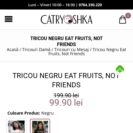
Luni – Vineri 10:00 – 18:00 |
0784.330.220
0
TRICOU NEGRU EAT FRUITS, NOT
FRIENDS
Acasă
/
Tricouri Damă
/
Tricouri cu Mesaj
/
Tricou Negru Eat
Fruits, Not Friends
TRICOU NEGRU EAT FRUITS, NOT
FRIENDS
199.90
lei
99.90
lei
Culoare Produs:
Negru