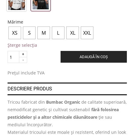
Mărime
XS
S
M
L
XL
XXL
Șterge selecția
Quantity
ADAUGĂ ÎN COȘ
.
Prețul include TVA
DESCRIERE PRODUS
Tricou fabricat din
Bumbac Organic
de calitate superioară,
nemodificat genetic și cultivat sustenabil
fără folosirea
pesticidelor și a altor chimicale dăunătoare
ție sau
mediului înconjurător.
Materialul tricoului este moale și rezistent, oferind un look