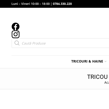
Luni – Vineri 10:00 – 18:00 |
0784.330.220
Products
search
TRICOURI & HAINE
TRICOU
Ac