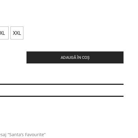
XL
XXL
ADAUGĂ ÎN COȘ
saj “Santa’s Favourite”