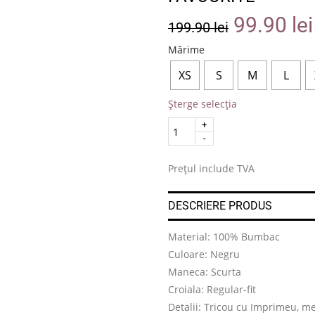
99.90
lei
199.90
lei
Mărime
XS
S
M
L
Șterge selecția
Quantity
.
Prețul include TVA
DESCRIERE PRODUS
Material: 100% Bumbac
Culoare: Negru
Maneca: Scurta
Croiala: Regular-fit
Detalii: Tricou cu Imprimeu, me