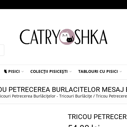
🐈 PISICI
COLECȚII PISICEȘTI
TABLOURI CU PISICI
OU PETRECEREA BURLACITELOR MESAJ 
icouri Petrecerea Burlăcițelor - Tricouri Burlăcițe
/
Tricou Petrecere
TRICOU PETRECER