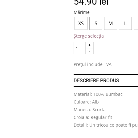
54.90
lei
Mărime
XS
S
M
L
Șterge selecția
Quantity
.
Prețul include TVA
DESCRIERE PRODUS
Material: 100% Bumbac
Culoare: Alb
Maneca: Scurta
Croiala: Regular-fit
Detalii: Un tricou ce poate fi p