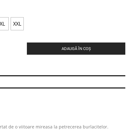
XL
XXL
ADAUGĂ ÎN COȘ
urtat de o viitoare mireasa la petrecerea burlacitelor.