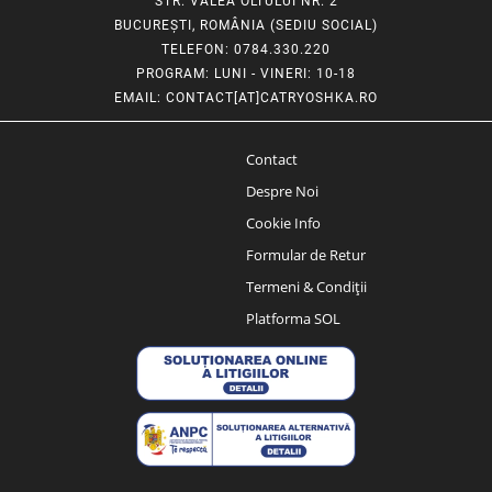
STR. VALEA OLTULUI NR. 2
BUCUREȘTI, ROMÂNIA (SEDIU SOCIAL)
TELEFON
: 0784.330.220
PROGRAM
: LUNI - VINERI: 10-18
EMAIL
:
CONTACT[AT]CATRYOSHKA.RO
Contact
Despre Noi
Cookie Info
Formular de Retur
Termeni & Condiții
Platforma SOL