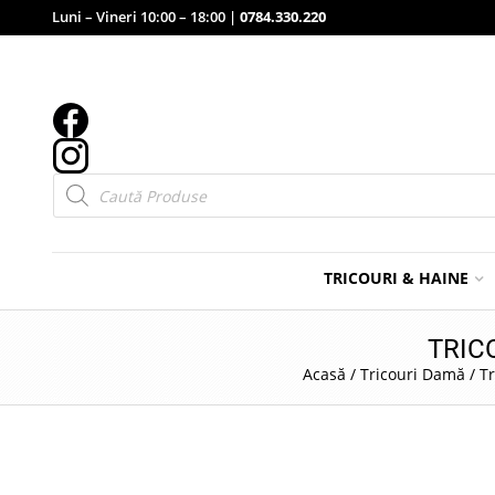
Luni – Vineri 10:00 – 18:00 |
0784.330.220
Products
search
TRICOURI & HAINE
TRIC
Acasă
/
Tricouri Damă
/
Tr