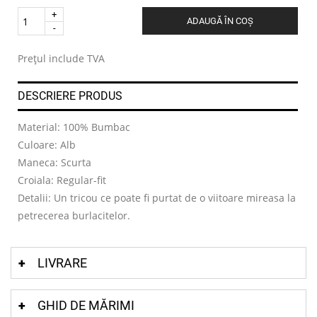
Quantity
ADAUGĂ ÎN COȘ
.
Prețul include TVA
DESCRIERE PRODUS
Material: 100% Bumbac
Culoare: Alb
Maneca: Scurta
Croiala: Regular-fit
Detalii: Un tricou ce poate fi purtat de o viitoare mireasa la
petrecerea burlacitelor.
LIVRARE
GHID DE MĂRIMI