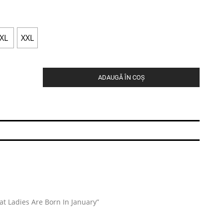
XL
XXL
ADAUGĂ ÎN COȘ
Cat Ladies Are Born In January”