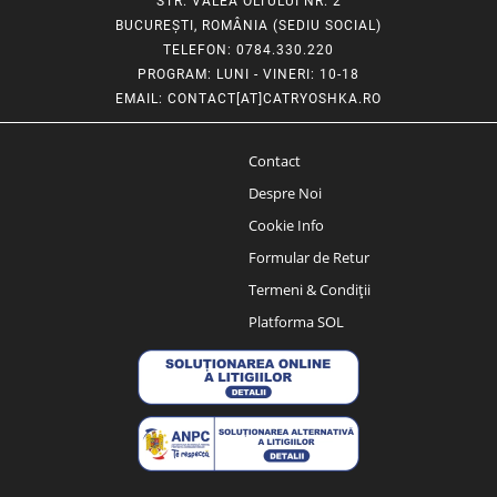
STR. VALEA OLTULUI NR. 2
BUCUREȘTI, ROMÂNIA (SEDIU SOCIAL)
TELEFON
: 0784.330.220
PROGRAM
: LUNI - VINERI: 10-18
EMAIL
:
CONTACT[AT]CATRYOSHKA.RO
Contact
Despre Noi
Cookie Info
Formular de Retur
Termeni & Condiții
Platforma SOL