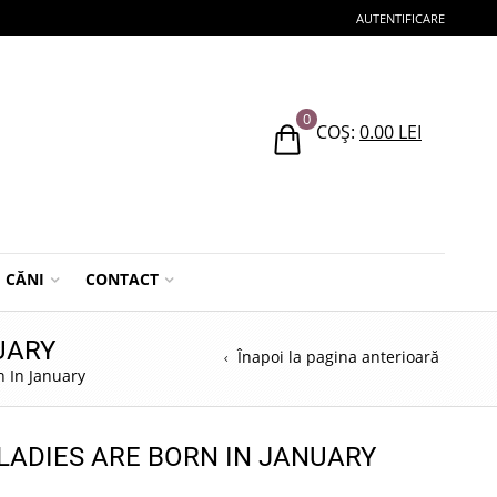
AUTENTIFICARE
0
COȘ:
0.00
LEI
CĂNI
CONTACT
UARY
Înapoi la pagina anterioară
n In January
LADIES ARE BORN IN JANUARY