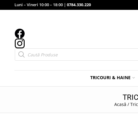
Luni – Vineri 10:00 – 18:00 |
0784.330.220
Products
search
TRICOURI & HAINE
TRI
Acasă
/
Tri