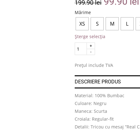
99.90
lei
199.90
lei
Mărime
XS
S
M
L
Șterge selecția
Quantity
.
Prețul include TVA
DESCRIERE PRODUS
Material: 100% Bumbac
Culoare: Negru
Maneca: Scurta
Croiala: Regular-fit
Detalii: Tricou cu mesaj “Real 